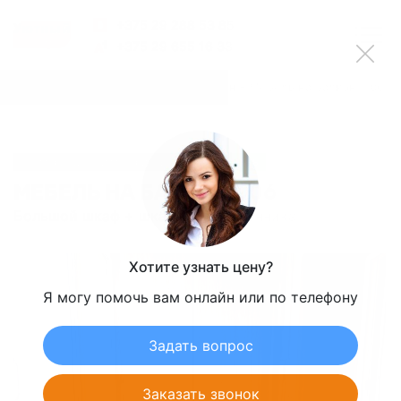
+375 29 288 53 85
Уютный
Шкаф
+375 29 655 16 33
Главная
-
Каталог
-
Мебель на балкон
-
Мебель на балкон – 06
Размеры, цвет и материалы можно изменить
МЕБЕЛЬ НА БАЛКОН – 06
Большой шкаф + шкаф до подоконника
Хотите узнать цену?
Я могу помочь вам онлайн или по телефону
Задать вопрос
Заказать звонок