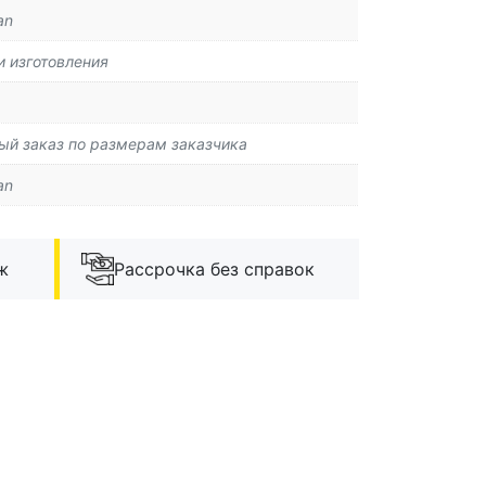
an
и изготовления
й заказ по размерам заказчика
an
ж
Рассрочка без справок