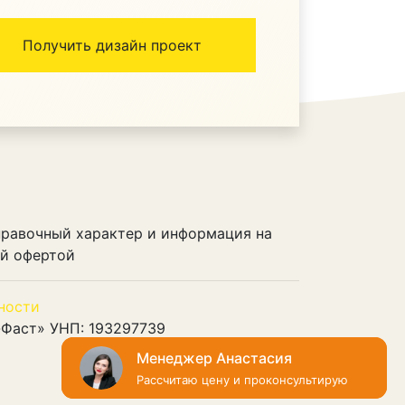
правочный характер и информация на
ой офертой
ности
-Фаст»
УНП: 193297739
Закажите звонок
Менеджер Анастасия
Мы перезвоним в удобное время
Рассчитаю цену и проконсультирую