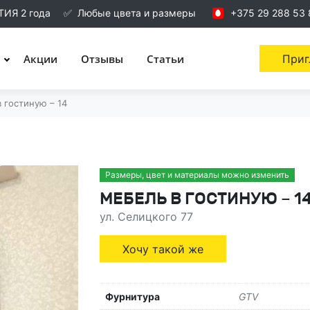
ТИЯ 2 года
✅
Любые цвета и размеры
+375 29 288 53 
Акции
Отзывы
Статьи
Приг
 гостиную – 14
Размеры, цвет и материалы можно изменить
МЕБЕЛЬ В ГОСТИНУЮ – 1
ул. Селицкого 77
Хочу такой же
Фурнитура
GTV